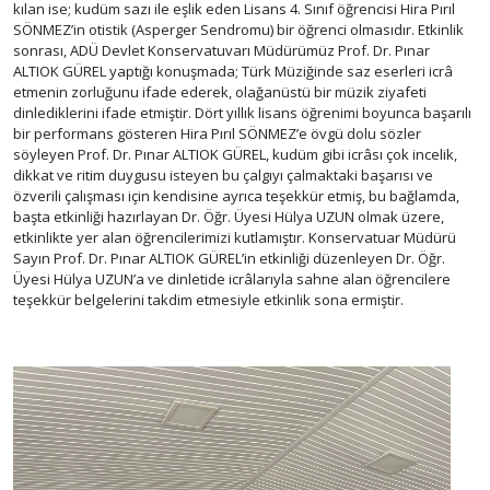
kılan ise; kudüm sazı ile eşlik eden Lisans 4. Sınıf öğrencisi Hira Pırıl
SÖNMEZ’in otistik (Asperger Sendromu) bir öğrenci olmasıdır. Etkinlik
sonrası, ADÜ Devlet Konservatuvarı Müdürümüz Prof. Dr. Pınar
ALTIOK GÜREL yaptığı konuşmada; Türk Müziğinde saz eserleri icrâ
etmenin zorluğunu ifade ederek, olağanüstü bir müzik ziyafeti
dinlediklerini ifade etmiştir. Dört yıllık lisans öğrenimi boyunca başarılı
bir performans gösteren Hira Pırıl SÖNMEZ’e övgü dolu sözler
söyleyen Prof. Dr. Pınar ALTIOK GÜREL, kudüm gibi icrâsı çok incelik,
dikkat ve ritim duygusu isteyen bu çalgıyı çalmaktaki başarısı ve
özverili çalışması için kendisine ayrıca teşekkür etmiş, bu bağlamda,
başta etkinliği hazırlayan Dr. Öğr. Üyesi Hülya UZUN olmak üzere,
etkinlikte yer alan öğrencilerimizi kutlamıştır. Konservatuar Müdürü
Sayın Prof. Dr. Pınar ALTIOK GÜREL’in etkinliği düzenleyen Dr. Öğr.
Üyesi Hülya UZUN’a ve dinletide icrâlarıyla sahne alan öğrencilere
teşekkür belgelerini takdim etmesiyle etkinlik sona ermiştir.