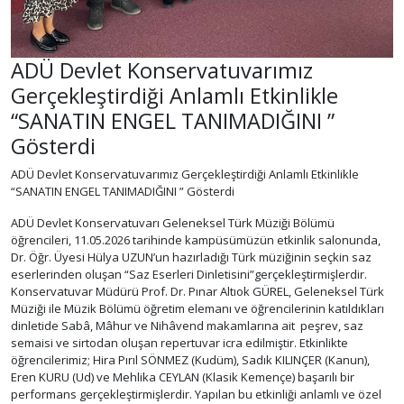
ADÜ Devlet Konservatuvarımız
Gerçekleştirdiği Anlamlı Etkinlikle
“SANATIN ENGEL TANIMADIĞINI ”
Gösterdi
ADÜ Devlet Konservatuvarımız Gerçekleştirdiği Anlamlı Etkinlikle
“SANATIN ENGEL TANIMADIĞINI ” Gösterdi
ADÜ Devlet Konservatuvarı Geleneksel Türk Müziği Bölümü
öğrencileri, 11.05.2026 tarihinde kampüsümüzün etkinlik salonunda,
Dr. Öğr. Üyesi Hülya UZUN’un hazırladığı Türk müziğinin seçkin saz
eserlerinden oluşan “Saz Eserleri Dinletisini”gerçekleştirmişlerdir.
Konservatuvar Müdürü Prof. Dr. Pınar Altıok GÜREL, Geleneksel Türk
Müziği ile Müzik Bölümü öğretim elemanı ve öğrencilerinin katıldıkları
dinletide Sabâ, Mâhur ve Nihâvend makamlarına ait peşrev, saz
semaisi ve sirtodan oluşan repertuvar icra edilmiştir. Etkinlikte
öğrencilerimiz; Hira Pırıl SÖNMEZ (Kudüm), Sadık KILINÇER (Kanun),
Eren KURU (Ud) ve Mehlika CEYLAN (Klasik Kemençe) başarılı bir
performans gerçekleştirmişlerdir. Yapılan bu etkinliği anlamlı ve özel