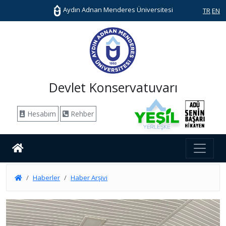
Aydın Adnan Menderes Üniversitesi
TR
EN
Devlet Konservatuvarı
Hesabım
Rehber
Haberler
Haber Arşivi