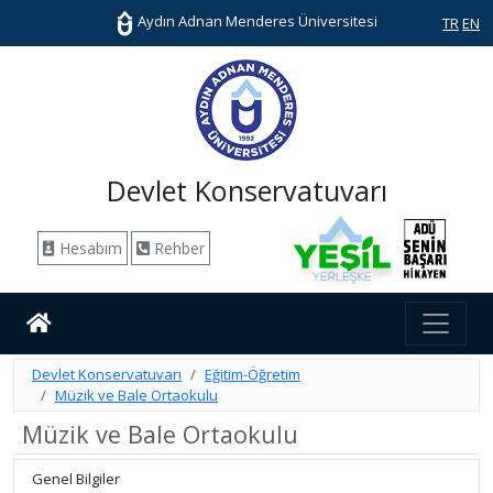
Aydın Adnan Menderes Üniversitesi
TR
EN
Devlet Konservatuvarı
Hesabım
Rehber
Devlet Konservatuvarı
Eğitim-Öğretim
Müzik ve Bale Ortaokulu
Müzik ve Bale Ortaokulu
Genel Bilgiler