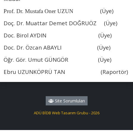
(Üye)
Prof. Dr. Mustafa Oner UZUN
Doç. Dr. Muattar Demet DOĞRUÖZ (Üye)
Doc.
Birol AYDIN
(Üye)
Doc. Dr. Özcan ABAYLI (Üye)
Öğr. Gör. Umut GÜNGÖR (Üye)
Ebru UZUNKÖPRÜ TAN (Raportör)
Site Sorumluları
ADÜ BİDB Web Tasarım Grubu - 2026