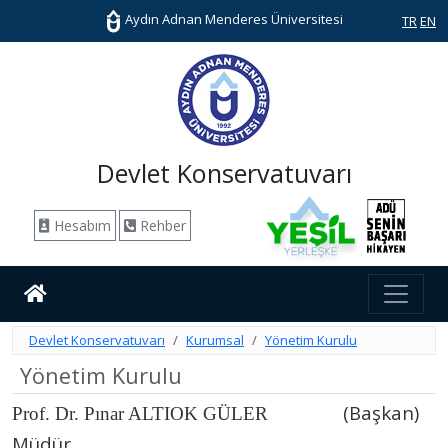
Aydın Adnan Menderes Üniversitesi
TR
EN
Devlet Konservatuvarı
Hesabım
Rehber
Devlet Konservatuvarı
Kurumsal
Yönetim Kurulu
Yönetim Kurulu
(Başkan)
Prof. Dr. Pınar ALTIOK GÜLER
Müdür