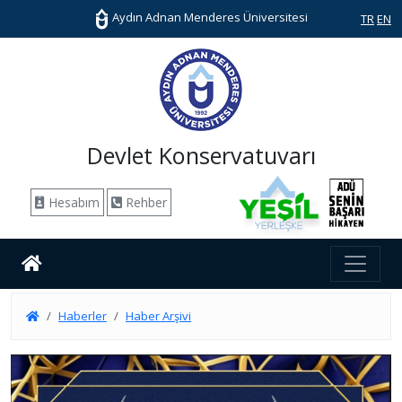
Aydın Adnan Menderes Üniversitesi
TR
EN
Devlet Konservatuvarı
Hesabım
Rehber
Haberler
Haber Arşivi