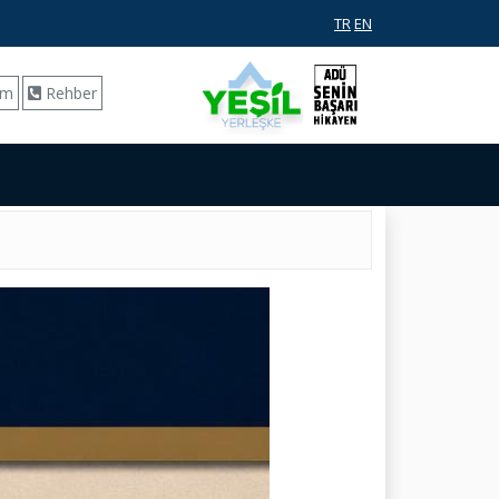
TR
EN
ım
Rehber